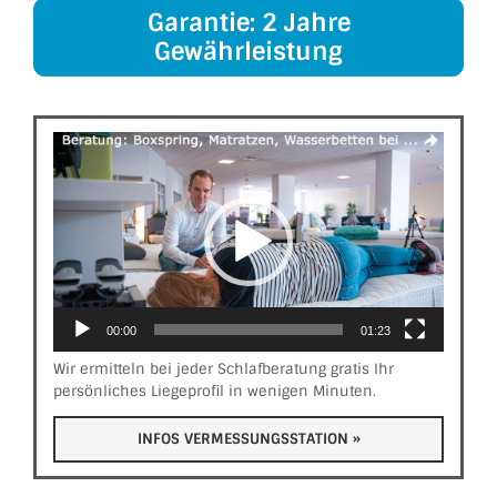
Garantie: 2 Jahre
Gewährleistung
Video-
Player
00:00
01:23
Wir ermitteln bei jeder Schlafberatung gratis Ihr
persönliches Liegeprofil in wenigen Minuten.
INFOS VER­MESS­UNGS­STATION »