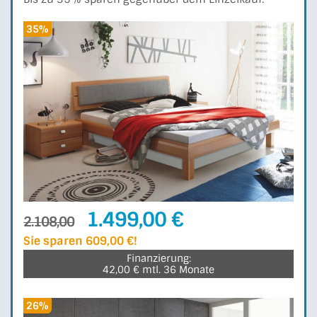
35%
1.499,00 €
2.108,00
Sie sparen 609,00 €!
Finanzierung:
42,00 € mtl. 36 Monate
26%