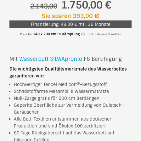
1.750,00 €
2.143,00
Sie sparen 393,00 €!
Finanzierung: 49,00 € mtl. 36 Monate
140 x 200 cm in Dämpfung F6
Preis für
| inkl. Lieferung & Aufbau
Mit
Wasserbett SILWApronto
F6 Beruhigung
Die wichtigsten Qualitätsmerkmale des Wasserbettes
garantieren wir:
Hochwertiger Tencel Medicott®-Bezugsstoff
Schadstoffarme Mesamoll II Wassermatratze
Null-Zarge gratis für 200 cm Bettlängen
Geperlte Oberfläche zur Vermeidung von Quietsch-
Geräuschen
Alle Bett-Textilien entstammen aus deutscher
Produktion und sind Ökotex 100 zertifiziert
60 Tage Rückgaberecht auf das Wasserbett auf
folgende Größen: