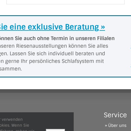
ie eine exklusive Beratung »
önnen Sie auch ohne Termin in unseren Filialen
seren Riesen­aus­stel­lungen können Sie alles
en. Lassen Sie sich individuell beraten und
en gerne Ihr persönliches Schlafsystem mit
zusammen.
Filialen
Service
r verwenden
okies. Wenn Sie
» Lübeck
0451 / 7 70 07
» Über uns