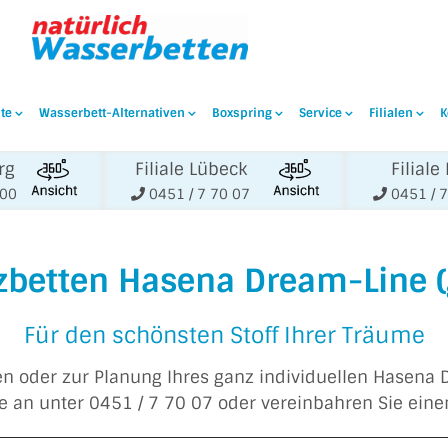
te
Wasserbett-Alternativen
Boxspring
Service
Filialen
K
rg
Filiale Lübeck
Filiale 
000
0451 / 7 70 07
0451 / 7
betten Hasena Dream-Line (
Für den schönsten Stoff Ihrer Träume
n oder zur Planung Ihres ganz individuellen Hasena 
ne an unter 0451 / 7 70 07 oder vereinbahren Sie ein